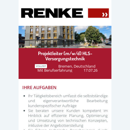
Projektleiter (m/w/d) HLS-
Versorgungstechnik
Bremen, Deutschland
VOLLZEIT
Mit Berufserfahrung
17.07.26
IHRE AUFGABEN
Ihr Tätigkeitsbereich umfasst die selbstständige
und eigenverantwortliche Bearbeitung
kundenspezifischer Aufträge
Sie beraten unsere Kunden kompetent im
Hinblick auf effiziente Planung, Optimierung
und Umsetzung von technischen Konzepten,
inklusive der Angebotserstellung